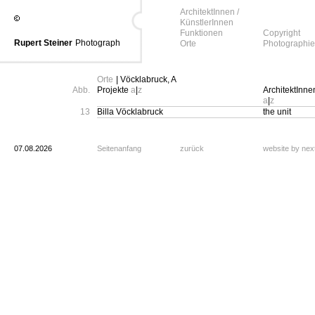
ArchitektInnen /
KünstlerInnen
Funktionen
Copyright
Rupert Steiner
Photograph
Orte
Photographie
Orte
| Vöcklabruck, A
Abb.
Projekte
a
|
z
ArchitektInne
a
|
z
13
Billa Vöcklabruck
the unit
07.08.2026
Seitenanfang
zurück
website by ne