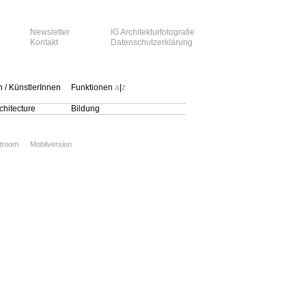
Newsletter
IG Architekturfotografie
Kontakt
Datenschutzerklärung
n / KünstlerInnen
Funktionen
a
|
z
hitecture
Bildung
xtroom
Mobilversion