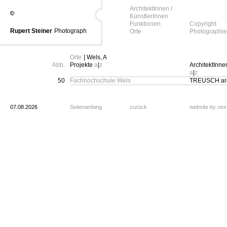
ArchitektInnen /
KünstlerInnen
Funktionen
Copyright
Rupert Steiner
Photograph
Orte
Photographie
Orte
| Wels, A
Abb.
Projekte
a
|
z
ArchitektInne
a
|
z
50
Fachhochschule Wels
TREUSCH arc
07.08.2026
Seitenanfang
zurück
website by ne