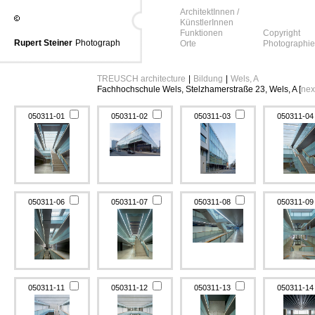
ArchitektInnen /
KünstlerInnen
Funktionen
Copyright
Rupert Steiner
Photograph
Orte
Photographie
TREUSCH architecture
|
Bildung
|
Wels, A
Fachhochschule Wels, Stelzhamerstraße 23, Wels, A [
nex
050311-01
050311-02
050311-03
050311-0
050311-06
050311-07
050311-08
050311-0
050311-11
050311-12
050311-13
050311-1