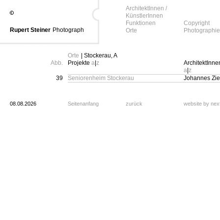
ArchitektInnen /
KünstlerInnen
Funktionen
Copyright
Rupert Steiner
Photograph
Orte
Photographie
Orte
| Stockerau, A
Abb.
Projekte
a
|
z
ArchitektInne
a
|
z
39
Seniorenheim Stockerau
Johannes Zie
08.08.2026
Seitenanfang
zurück
website by ne