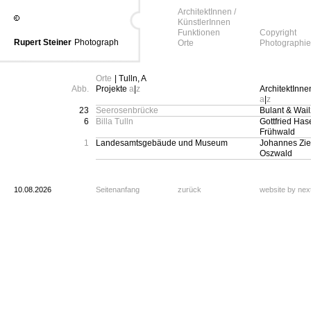
ArchitektInnen /
KünstlerInnen
Funktionen
Copyright
Rupert Steiner
Photograph
Orte
Photographie
Orte
| Tulln, A
Abb.
Projekte
a
|
z
ArchitektInne
a
|
z
23
Seerosenbrücke
Bulant & Wail
6
Billa Tulln
Gottfried Has
Frühwald
1
Landesamtsgebäude und Museum
Johannes Zies
Oszwald
10.08.2026
Seitenanfang
zurück
website by ne