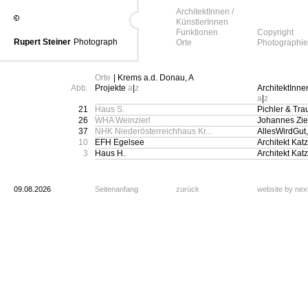
ArchitektInnen /
KünstlerInnen
Funktionen
Copyright
Rupert Steiner
Photograph
Orte
Photographie
Orte
| Krems a.d. Donau, A
Abb.
Projekte
a
|
z
ArchitektInne
a
|
z
21
Haus S.
Pichler & Tr
26
WHA Weinzierl
Johannes Zie
37
NHK Niederösterreichhaus Kr...
AllesWirdGut,
10
EFH Egelsee
Architekt Kat
3
Haus H.
Architekt Kat
09.08.2026
Seitenanfang
zurück
website by ne