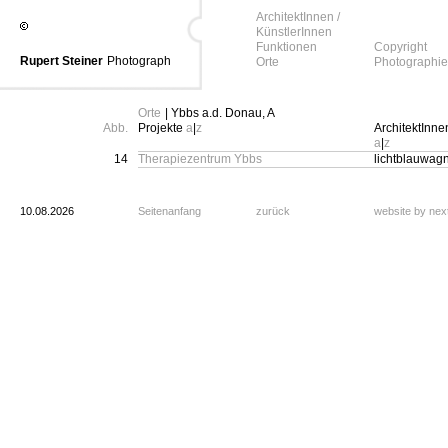
ArchitektInnen /
KünstlerInnen
Funktionen
Copyright
Rupert Steiner
Photograph
Orte
Photographie
Orte
| Ybbs a.d. Donau, A
Abb.
Projekte
a
|
z
ArchitektInne
a
|
z
14
Therapiezentrum Ybbs
lichtblauwagn
10.08.2026
Seitenanfang
zurück
website by ne