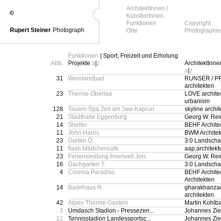
ArchitektInnen /
KünstlerInnen
Funktionen
Copyright
Rupert Steiner
Photograph
Orte
Photographie
Funktionen
| Sport, Freizeit und Erholung
Abb.
Projekte
a
|
z
ArchitektInne
a
|
z
31
Weinlandbad
RUNSER / P
architekten
23
Therme Oberlaa
LOVE archite
urbanism
128
Tauern Spa Zell am See-Kaprun
skyline archi
21
Stadthalle Eggenburg
Georg W. Rei
14
Shelter
BEHF Archite
11
John Harris
BWM Architek
23
Garten Ö.
3:0 Landschaf
11
flash Mädchencafe
aap.architekt
23
Feriensiedlung Inselwelt Jois
Georg W. Rei
16
Dachgarten T.
3:0 Landschaf
4
Cinema Paradiso
BEHF Archite
Architekten
14
Badehaus R.
gharakhanzad
architekten
42
Alpen Therme Gastein
Martin Kohlb
3
Umdasch Stadion - Pressezen...
Johannes Zie
12
Tennisstadion Landessportsc...
Johannes Zie