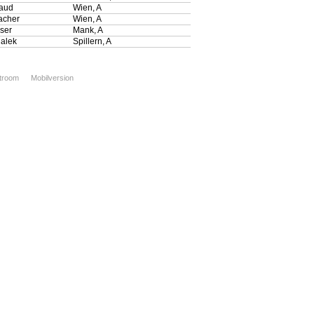
raud
Wien, A
acher
Wien, A
ser
Mank, A
alek
Spillern, A
xtroom
Mobilversion