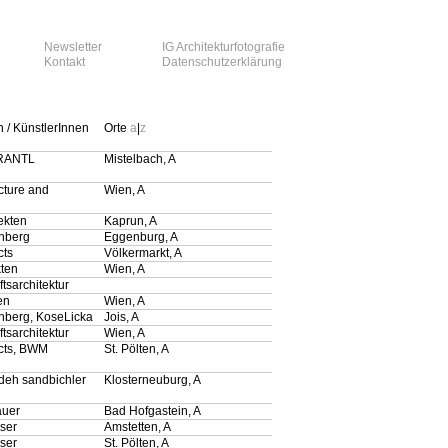
Newsletter
IG Architekturfotografie
Kontakt
Datenschutzerklärung
n / KünstlerInnen
Orte
a
|
z
RANTL
Mistelbach, A
cture and
Wien, A
tekten
Kaprun, A
nberg
Eggenburg, A
cts
Völkermarkt, A
ten
Wien, A
tsarchitektur
en
Wien, A
nberg, KoseLicka
Jois, A
tsarchitektur
Wien, A
cts, BWM
St. Pölten, A
eh sandbichler
Klosterneuburg, A
auer
Bad Hofgastein, A
ser
Amstetten, A
ser
St. Pölten, A