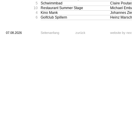
5
Schwimmbad
Claire Pouta
10
Restaurant Summer Stage
Michael Emb
4
Kino Mank
Johannes Zie
6
Golfclub Spillern
Heinz Marsch
07.08.2026
Seitenanfang
zurück
website by ne