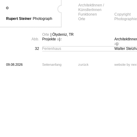
ArchitektInnen /
KünstlerInnen
Funktionen
Copyright
Rupert Steiner
Photograph
Orte
Photographie
Orte
| Ölydeniz, TR
Abb.
Projekte
a
|
z
ArchitektInne
a
|
z
32
Ferienhaus
Walter Stelz
09.08.2026
Seitenanfang
zurück
website by ne