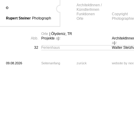
ArchitektInnen /
KünstlerInnen
Funktionen
Copyright
Rupert Steiner
Photograph
Orte
Photographie
Orte
| Ölydeniz, TR
Abb.
Projekte
a
|
z
ArchitektInne
a
|
z
32
Ferienhaus
Walter Stelz
09.08.2026
Seitenanfang
zurück
website by ne