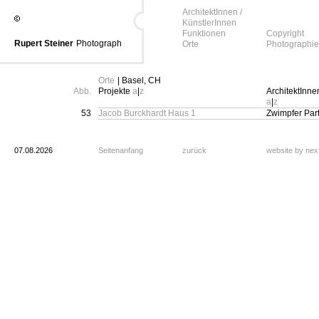
ArchitektInnen /
KünstlerInnen
Funktionen
Copyright
Rupert Steiner
Photograph
Orte
Photographie
Orte
| Basel, CH
Abb.
Projekte
a
|
z
ArchitektInne
a
|
z
53
Jacob Burckhardt Haus 1
Zwimpfer Par
07.08.2026
Seitenanfang
zurück
website by ne