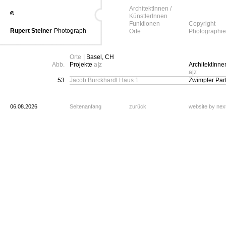
ArchitektInnen /
KünstlerInnen
Funktionen
Copyright
Rupert Steiner
Photograph
Orte
Photographie
Orte
| Basel, CH
Abb.
Projekte
a
|
z
ArchitektInne
a
|
z
53
Jacob Burckhardt Haus 1
Zwimpfer Par
06.08.2026
Seitenanfang
zurück
website by ne