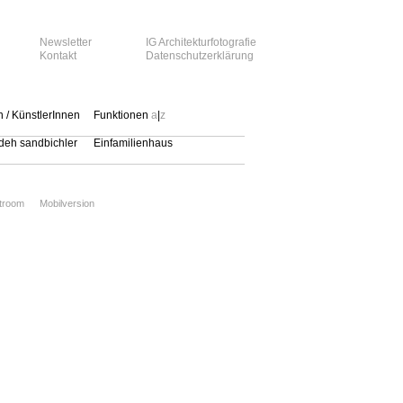
Newsletter
IG Architekturfotografie
Kontakt
Datenschutzerklärung
n / KünstlerInnen
Funktionen
a
|
z
eh sandbichler
Einfamilienhaus
xtroom
Mobilversion