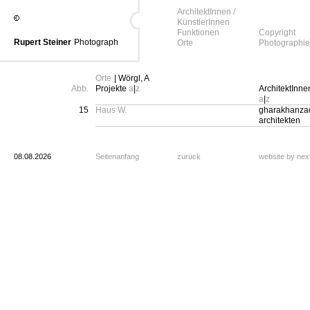
ArchitektInnen /
KünstlerInnen
Funktionen
Copyright
Rupert Steiner
Photograph
Orte
Photographie
Orte
| Wörgl, A
Abb.
Projekte
a
|
z
ArchitektInne
a
|
z
15
Haus W.
gharakhanzad
architekten
08.08.2026
Seitenanfang
zurück
website by ne