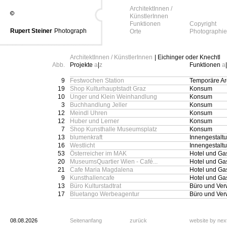
ArchitektInnen /
KünstlerInnen
Funktionen
Copyright
Rupert Steiner
Photograph
Orte
Photographie
ArchitektInnen / KünstlerInnen
| Eichinger oder Knechtl
Abb.
Projekte
a
|
z
Funktionen
a
|
9
Festwochen Station
Temporäre Arc
19
Shop Kulturhauptstadt Graz
Konsum
10
Unger und Klein Weinhandlung
Konsum
3
Buchhandlung Jeller
Konsum
12
Meindl Uhren
Konsum
12
Huber und Lerner
Konsum
7
Shop Kunsthalle Museumsplatz
Konsum
13
blumenkraft
Innengestalt
16
Westlicht
Innengestalt
53
Österreicher im MAK
Hotel und Ga
20
MuseumsQuartier Wien - Café...
Hotel und Ga
21
Cafe Maria Magdalena
Hotel und Ga
9
Kunsthallencafe
Hotel und Ga
13
Büro Kulturstadtrat
Büro und Ver
17
Bluetango Werbeagentur
Büro und Ver
08.08.2026
Seitenanfang
zurück
website by ne