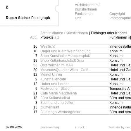
ArchitektInnen /
KünstlerInnen
Funktionen
Copyright
Rupert Steiner
Photograph
Orte
Photographie
ArchitektInnen / KünstlerInnen
| Eichinger oder Knechtl
Abb.
Projekte
a
|
z
Funktionen
a
|
16
Westlicht
Innengestalt
10
Unger und Klein Weinhandlung
Konsum
7
Shop Kunsthalle Museumsplatz
Konsum
19
Shop Kulturhauptstadt Graz
Konsum
53
Österreicher im MAK
Hotel und Ga
20
MuseumsQuartier Wien - Café...
Hotel und Ga
12
Meindl Uhren
Konsum
9
Kunsthallencafe
Hotel und Ga
12
Huber und Lerner
Konsum
9
Festwochen Station
Temporäre Arc
21
Cafe Maria Magdalena
Hotel und Ga
13
Büro Kulturstadtrat
Büro und Ver
3
Buchhandlung Jeller
Konsum
13
blumenkraft
Innengestalt
17
Bluetango Werbeagentur
Büro und Ver
07.08.2026
Seitenanfang
zurück
website by ne