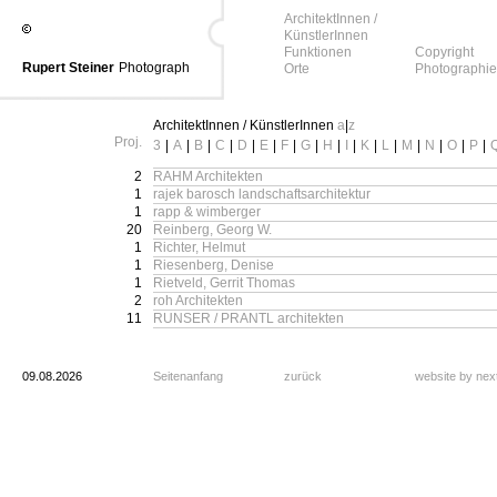
ArchitektInnen /
KünstlerInnen
Funktionen
Copyright
Rupert Steiner
Photograph
Orte
Photographie
ArchitektInnen / KünstlerInnen
a
|
z
Proj.
3
|
A
|
B
|
C
|
D
|
E
|
F
|
G
|
H
|
I
|
K
|
L
|
M
|
N
|
O
|
P
|
2
RAHM Architekten
1
rajek barosch landschaftsarchitektur
1
rapp & wimberger
20
Reinberg, Georg W.
1
Richter, Helmut
1
Riesenberg, Denise
1
Rietveld, Gerrit Thomas
2
roh Architekten
11
RUNSER / PRANTL architekten
09.08.2026
Seitenanfang
zurück
website by ne